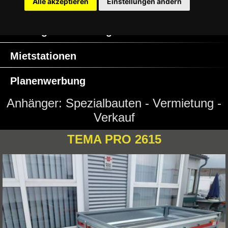
Alle akzeptieren
Einstellungen ändern
Ersatzteile / Zubehör
Anhängervermietung
Mietstationen
Planenwerbung
Anhänger: Spezialbauten - Vermietung -
Verkauf
Impressum
TEMA PRO 2615
AGB
Kontakt
Datenschutz
Cookie Einstellungen