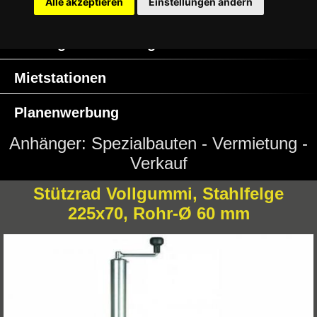
Alle akzeptieren
Einstellungen ändern
Ersatzteile / Zubehör
Anhängervermietung
Mietstationen
Planenwerbung
Anhänger: Spezialbauten - Vermietung -
Verkauf
Impressum
Stützrad Vollgummi, Stahlfelge
AGB
225x70, Rohr-Ø 60 mm
Kontakt
Datenschutz
Cookie Einstellungen