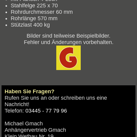
Stahlfelge 225 x 70
Rohrdurchmesser 60 mm
Rohrlänge 570 mm
Stützlast 400 kg
Bilder sind teilweise Beispielbilder.
Fehler und Änderungen vorbehalten.
Haben Sie Fragen?
Rufen Sie uns an oder schreiben uns eine
Nachricht!
Telefon:
03445 - 77 79 96
Michael Gmach
Anhängervertrieb Gmach
Klein Wethau Nr. 19