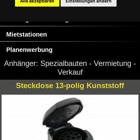
Alle akzeptieren
Einstellungen ändern
Ersatzteile / Zubehör
Anhängervermietung
Mietstationen
Planenwerbung
Anhänger: Spezialbauten - Vermietung -
Verkauf
Impressum
Steckdose 13-polig Kunststoff
AGB
Kontakt
Datenschutz
Cookie Einstellungen