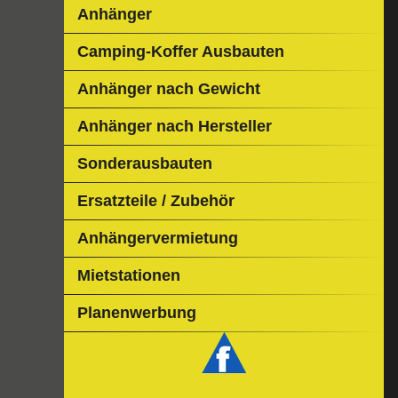
Anhänger
Camping-Koffer Ausbauten
Anhänger nach Gewicht
Anhänger nach Hersteller
Sonderausbauten
Ersatzteile / Zubehör
Anhängervermietung
Mietstationen
Planenwerbung