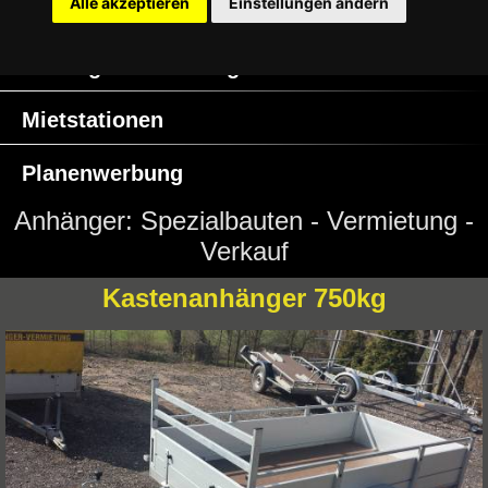
Alle akzeptieren
Einstellungen ändern
Ersatzteile / Zubehör
Anhängervermietung
Mietstationen
Planenwerbung
Anhänger: Spezialbauten - Vermietung -
Verkauf
Impressum
Kastenanhänger 750kg
AGB
Kontakt
Datenschutz
Cookie Einstellungen