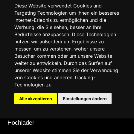
Plattformanhänger
Diese Website verwendet Cookies und
Targeting Technologien um Ihnen ein besseres
Autotransporter
Internet-Erlebnis zu ermöglichen und die
Motorradanhänger
Werbung, die Sie sehen, besser an Ihre
Bootsanhänger
Bedürfnisse anzupassen. Diese Technologien
nutzen wir außerdem um Ergebnisse zu
Baumaschinen-Transportanhänger
messen, um zu verstehen, woher unsere
Verkaufsaufbau
Besucher kommen oder um unsere Website
Verkaufs/Imbiss Anhänger
weiter zu entwickeln. Durch das Surfen auf
unserer Website stimmen Sie der Verwendung
Marktanhänger
von Cookies und anderen Tracking-
Wohnanhänger
Technologien zu.
Einachser
Alle akzeptieren
Einstellungen ändern
Zweiachser
Tieflader
Hochlader